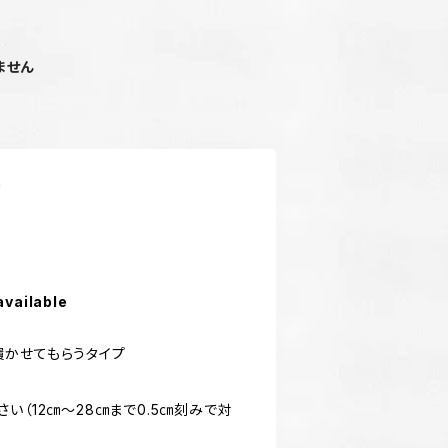
ません
す
ー
available
かせてもらうタイプ
。
い（12㎝〜28㎝まで0.5㎝刻みで対