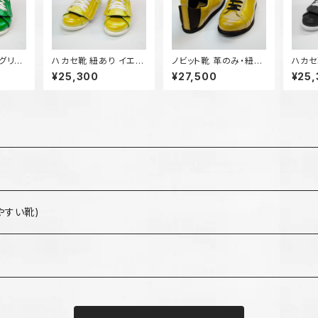
 グリー
ハカセ靴 紐あり イエロ
ノビット靴 革のみ・紐タ
ハカセ靴
ー
イプ イエロー
ク
¥25,300
¥27,500
¥25
やすい靴)