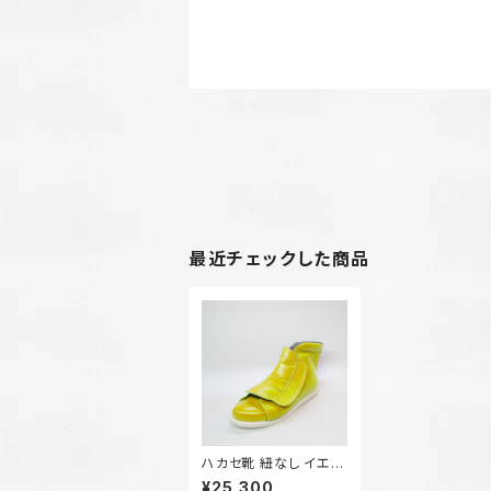
最近チェックした商品
ハカセ靴 紐なし イエロ
ー
¥25,300