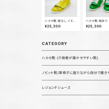
ハカセ靴 紐なし イエロ
ハカセ靴 紐あり
ー
ン
¥25,300
¥25,300
CATEGORY
ハカセ靴 (介助者が履かせやすい靴)
ノビット靴(車椅子に座りながら自分で履き
レジェンドシューズ