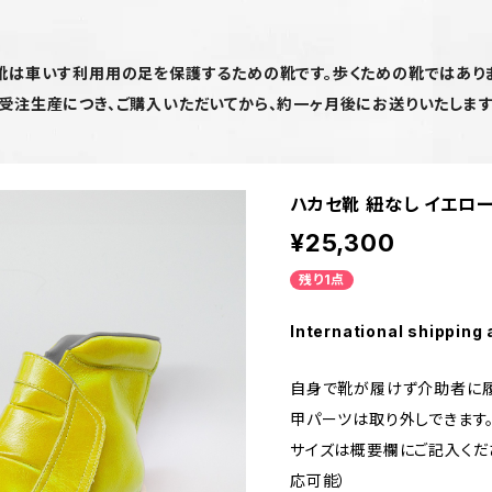
靴は車いす利用用の足を保護するための靴です。歩くための靴ではあり
受注生産につき、ご購入いただいてから、約一ヶ月後にお送りいたしま
ハカセ靴 紐なし イエロ
¥25,300
残り1点
International shipping 
自身で靴が履けず介助者に履
甲パーツは取り外しできます
サイズは概要欄にご記入くださ
応可能）