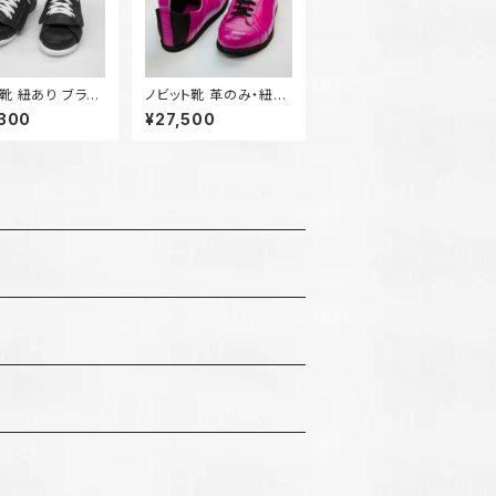
 紐あり ブラッ
ノビット靴 革のみ・紐タ
イプ ピンク
,300
¥27,500