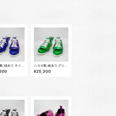
靴 紐あり ネイビ
ハカセ靴 紐あり グリー
ン
,300
¥25,300