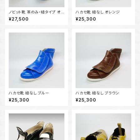
ノビット靴 革のみ・紐タイプ オレ
ハカセ靴 紐なし オレンジ
ンジ
¥27,500
¥25,300
ハカセ靴 紐なし ブルー
ハカセ靴 紐なし ブラウン
¥25,300
¥25,300