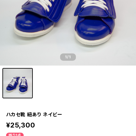
1
/1
ハカセ靴 紐あり ネイビー
¥25,300
残り1点