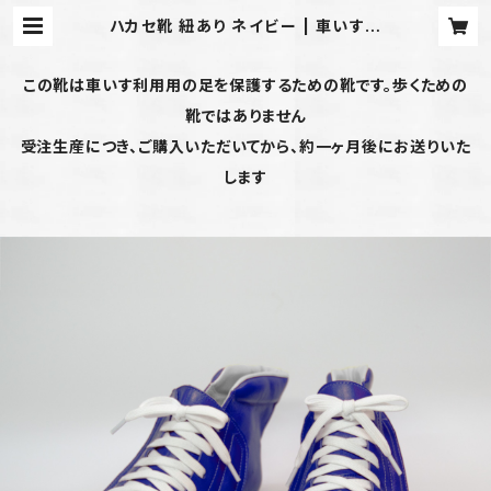
ハカセ靴 紐あり ネイビー | 車いす専
用「はかせ靴」TONE
この靴は車いす利用用の足を保護するための靴です。歩くための
靴ではありません
受注生産につき、ご購入いただいてから、約一ヶ月後にお送りいた
します