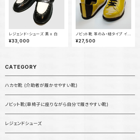
レジェンド・シューズ 黒 x 白
ノビット靴 革のみ・紐タイプ イ
エロー
¥33,000
¥27,500
CATEGORY
ハカセ靴 (介助者が履かせやすい靴)
ノビット靴(車椅子に座りながら自分で履きやすい靴)
レジェンドシューズ